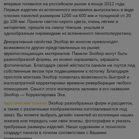
впервые появился на российском рынке в конце 2012 года.
Первые изделия из вспененного меламина выпускались в виде
плоских панелей размером 1200 на 600 мм и толщиной от 20
до 100 мм. Панели светло-серого цвета, очень лёгкие и
негорючие, пришли на смену тёмным, унылым и
однообразным пирамидкам из вспененного пенополиуретана.
Декоративные свойства ЭхоКор во многом превосходят
возможности других представленных на рынке
звукопоглощающих материалов. Панели ЭхоКор могут быть
разнообразной формы, их можно окрашивать, украшать
фотопечатью. Благодаря своей жёсткости панели не гнутся под
собственным весом при подвешивании к потолку. Благодаря
простоте монтажа ЭхоКор появилась возможность быстрой и
малозатратной корректировки времени реверберации любого
помещения. Смысл этого материала заложен в его названии
ЭхоКор ― Корректировка Эха.
Акустические панели
ЭхоКор разообразных форм и расцветок,
а также с различными изображениями изготавливаются под
заказ. Вы можете выбрать дизайн панелей из коллекции наших
эскизов или передать нам свои эскизы, фотографии и указать
требуемые размеры изделий. Наши художники и технологи
создадут панели в точном соответствии с Вашими
пожеланиями.